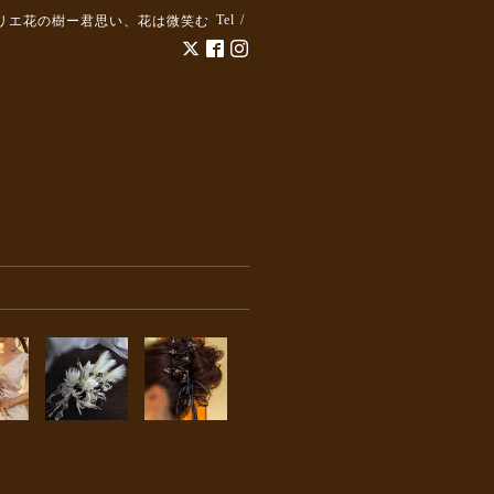
Tel /
リエ花の樹ー君思い、花は微笑む