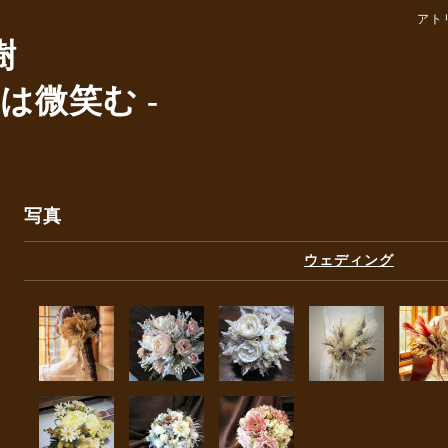
アト
樹
は微笑む -
写真
ウェディング